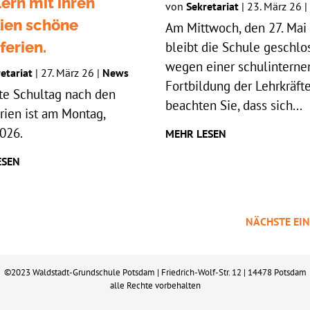
ern mit ihren
von
Sekretariat
|
23. März 26
|
ien schöne
Am Mittwoch, den 27. Mai
ferien.
bleibt die Schule geschlo
wegen einer schulinterne
etariat
|
27. März 26
|
News
Fortbildung der Lehrkräfte
te Schultag nach den
beachten Sie, dass sich...
rien ist am Montag,
026.
MEHR LESEN
ESEN
NÄCHSTE EIN
©2023 Waldstadt-Grundschule Potsdam | Friedrich-Wolf-Str. 12 | 14478 Potsdam
alle Rechte vorbehalten