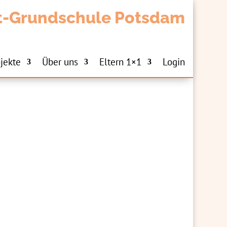
t-Grundschule Potsdam
jekte
Über uns
Eltern 1×1
Login