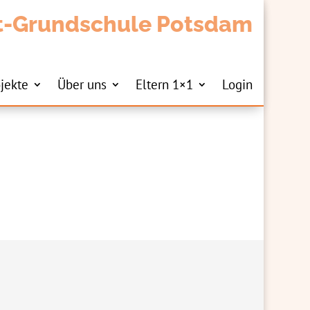
t-Grundschule Potsdam
jekte
Über uns
Eltern 1×1
Login