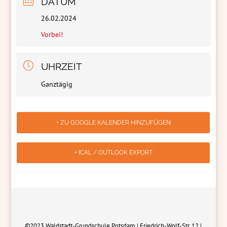
DATUM
26.02.2024
Vorbei!
UHRZEIT
Ganztägig
+ ZU GOOGLE KALENDER HINZUFÜGEN
+ ICAL / OUTLOOK EXPORT
©2023 Waldstadt-Grundschule Potsdam | Friedrich-Wolf-Str. 12 |